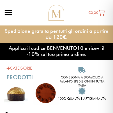
€
0,00
Spedizione gratuita per tutti gli ordini a partire
da 120€.
Applica il codice BENVENUTO10 e ricevi il
-10% sul tuo primo ordine.
CATEGORIE
PRODOTTI
CONSEGNA A DOMICILIO A
MILANO SPEDIZIONI IN TUTTA
ITALIA
100% QUALITÀ E ARTIGIANALITÀ