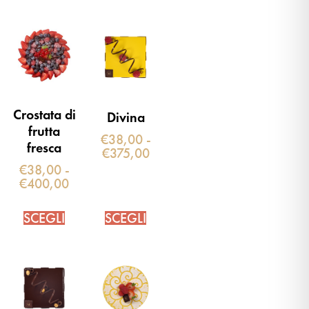
Crostata di
Divina
frutta
€
38,00
-
fresca
€
375,00
€
38,00
-
€
400,00
SCEGLI
SCEGLI