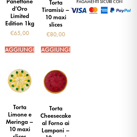
Panettone
Torta
PAGAMENTI SICURI CON
d’Oro
Tiramisù –
Limited
10 maxi
Edition 1kg
slices
€
65,00
€
80,00
AGGIUNGI
AGGIUNGI
Torta
Torta
Limone e
Cheesecake
Meringa –
al Forno ai
10 maxi
Lamponi –
slices