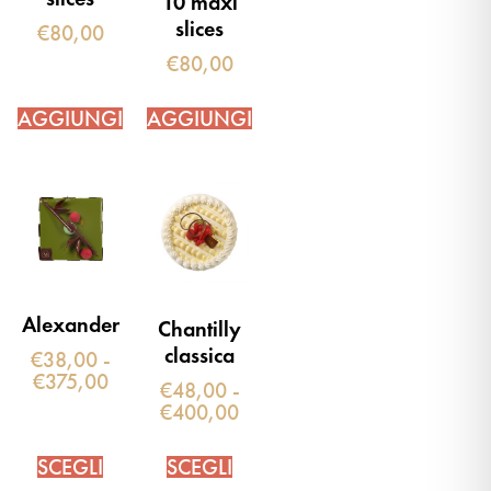
10 maxi
slices
€
80,00
€
80,00
AGGIUNGI
AGGIUNGI
Alexander
Chantilly
classica
€
38,00
-
€
375,00
€
48,00
-
€
400,00
SCEGLI
SCEGLI