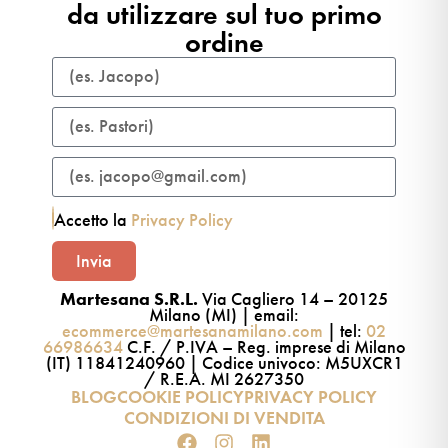
da utilizzare sul tuo primo
ordine​
Accetto la
Privacy Policy
Invia
Martesana S.R.L.
Via Cagliero 14 – 20125
Milano (MI) | email:
ecommerce@martesanamilano.com
| tel:
02
66986634
C.F. / P.IVA – Reg. imprese di Milano
(IT) 11841240960 | Codice univoco: M5UXCR1
/ R.E.A. MI 2627350
BLOG
COOKIE POLICY
PRIVACY POLICY
CONDIZIONI DI VENDITA