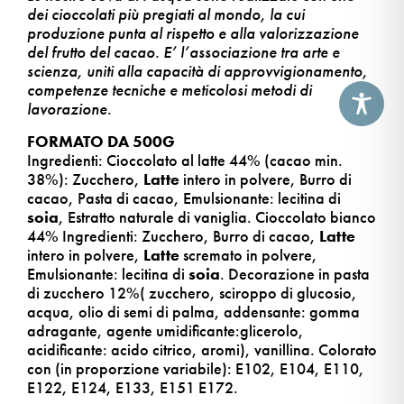
dei cioccolati più pregiati al mondo, la cui
produzione punta al rispetto e alla valorizzazione
del frutto del cacao. E’ l’associazione tra arte e
scienza, uniti alla capacità di approvvigionamento,
competenze tecniche e meticolosi metodi di
lavorazione.
FORMATO DA 500G
Ingredienti: Cioccolato al latte 44% (cacao min.
38%): Zucchero,
Latte
intero in polvere, Burro di
cacao, Pasta di cacao, Emulsionante: lecitina di
soia
, Estratto naturale di vaniglia. Cioccolato bianco
44% Ingredienti: Zucchero, Burro di cacao,
Latte
intero in polvere,
Latte
scremato in polvere,
Emulsionante: lecitina di
soia
. Decorazione in pasta
di zucchero 12%( zucchero, sciroppo di glucosio,
acqua, olio di semi di palma, addensante: gomma
adragante, agente umidificante:glicerolo,
acidificante: acido citrico, aromi), vanillina. Colorato
con (in proporzione variabile): E102, E104, E110,
E122, E124, E133, E151 E172.