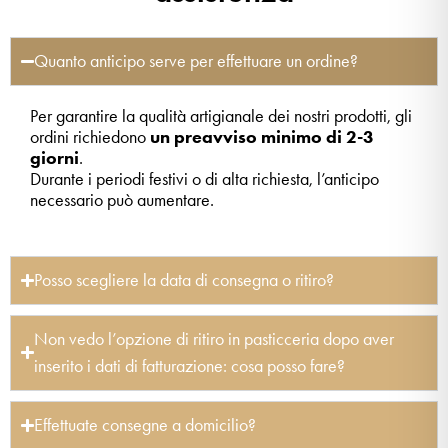
Quanto anticipo serve per effettuare un ordine?
Per garantire la qualità artigianale dei nostri prodotti, gli
ordini richiedono
un preavviso minimo di 2-3
giorni
.
Durante i periodi festivi o di alta richiesta, l’anticipo
necessario può aumentare.
Posso scegliere la data di consegna o ritiro?
Non vedo l’opzione di ritiro in pasticceria dopo aver
inserito i dati di fatturazione: cosa posso fare?
Effettuate consegne a domicilio?