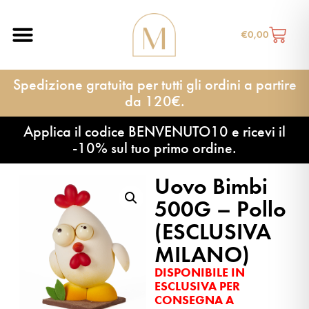
€
0,00
Spedizione gratuita per tutti gli ordini a partire
da 120€.
Applica il codice BENVENUTO10 e ricevi il
-10% sul tuo primo ordine.
Uovo Bimbi
500G – Pollo
(ESCLUSIVA
MILANO)
DISPONIBILE IN
ESCLUSIVA PER
CONSEGNA A