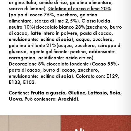
origine:Italia, amido di riso, gelatina alimentare,
scorza di limone).
Gelatina al cocco e lime 20%
(polpa di cocco 75%, zucchero, gelatina
alimentare, scorza di lime 2,5%).
Glassa lucida
neutra 10%
(cioccolato bianco 28%(zucchero, burro
di cacao,
latte
intero in polvere, pasta di cacao,
emulsionante: lecitina di
soia
), acqua, zucchero,
gelatina brillante 21%(acqua, zucchero, sciroppo di
glucosio, agente gelificante: pectina, addensante:
carragenina, acidificante: acido citrico).
Decorazione 8%
cioccolato fondente (Cacao 55%-
pasta di cacao, burro di cacao, zucchero,
emulsionante: lecitina di
soia
). Colorato con: E129,
E133, E102.
Contiene:
Frutta a guscio,
Glutine, Lattosio, Soia,
Uova.
Può contenere:
Arachidi.