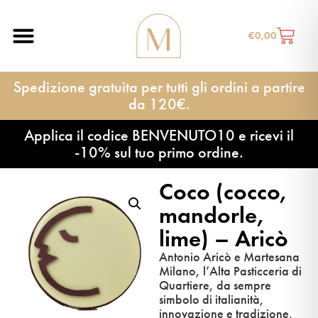
€
0,00
Spedizione gratuita per tutti gli ordini a partire
da 120€.
Applica il codice BENVENUTO10 e ricevi il
-10% sul tuo primo ordine.
Coco (cocco,
mandorle,
lime) – Aricò
Antonio Aricò e Martesana
Milano, l’Alta Pasticceria di
Quartiere, da sempre
simbolo di italianità,
innovazione e tradizione,