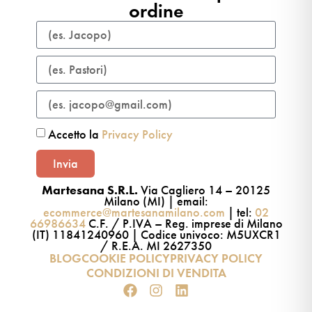
ordine​
Accetto la
Privacy Policy
Invia
Martesana S.R.L.
Via Cagliero 14 – 20125
Milano (MI) | email:
ecommerce@martesanamilano.com
| tel:
02
66986634
C.F. / P.IVA – Reg. imprese di Milano
(IT) 11841240960 | Codice univoco: M5UXCR1
/ R.E.A. MI 2627350
BLOG
COOKIE POLICY
PRIVACY POLICY
CONDIZIONI DI VENDITA