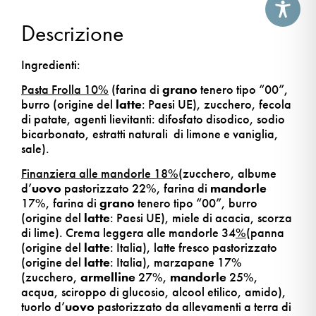
Descrizione
Ingredienti:
Pasta Frolla 10%
(farina di
grano
tenero tipo “00”,
burro (origine del
latte
: Paesi UE), zucchero, fecola
di patate, agenti lievitanti: difosfato disodico, sodio
bicarbonato, estratti naturali di limone e vaniglia,
sale).
Finanziera alle mandorle 18%
(zucchero, albume
d’
uovo
pastorizzato 22%, farina di
mandorle
17%, farina di
grano
tenero tipo “00”, burro
(origine del
latte
: Paesi UE), miele di acacia, scorza
di lime). Crema leggera alle mandorle 34
%
(panna
(origine del
latte
: Italia), latte fresco pastorizzato
(origine del
latte
: Italia), marzapane 17%
(zucchero,
armelline
27%,
mandorle
25%,
acqua, sciroppo di glucosio, alcool etilico, amido),
tuorlo d’
uovo
pastorizzato da allevamenti a terra di