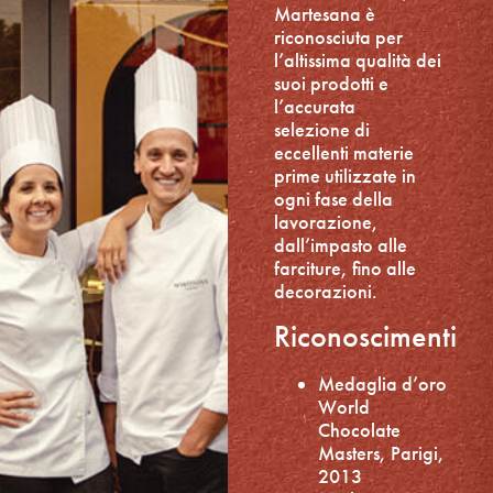
Martesana è
riconosciuta per
l’altissima qualità dei
suoi prodotti e
l’accurata
selezione di
eccellenti materie
prime utilizzate in
ogni fase della
lavorazione,
dall’impasto alle
farciture, fino alle
decorazioni.
Riconoscimenti
Medaglia d’oro
World
Chocolate
Masters, Parigi,
2013