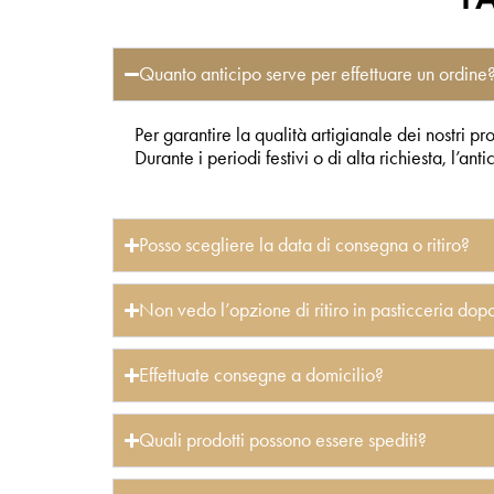
Quanto anticipo serve per effettuare un ordine
Per garantire la qualità artigianale dei nostri pr
Durante i periodi festivi o di alta richiesta, l’a
Posso scegliere la data di consegna o ritiro?
Non vedo l’opzione di ritiro in pasticceria dopo 
Effettuate consegne a domicilio?
Quali prodotti possono essere spediti?