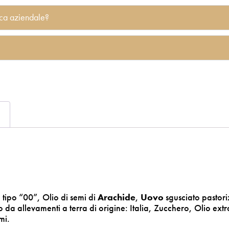
tica aziendale?
 tipo “00”, Olio di semi di
Arachide
,
Uovo
sgusciato pastori
 da allevamenti a terra di origine: Italia, Zucchero, Olio ext
mi.