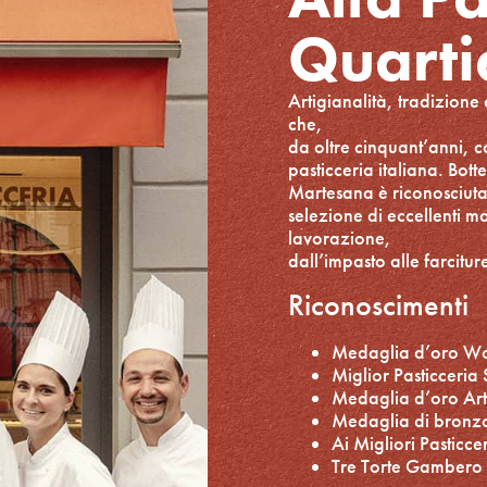
Quarti
Artigianalità, tradizione
che,
da oltre cinquant’anni, co
pasticceria italiana. Bo
Martesana è riconosciuta p
selezione di eccellenti ma
lavorazione,
dall’impasto alle farcitur
Riconoscimenti
Medaglia d’oro Wor
Miglior Pasticceria
Medaglia d’oro Arti
Medaglia di bronzo
Ai Migliori Pasticc
Tre Torte Gambero