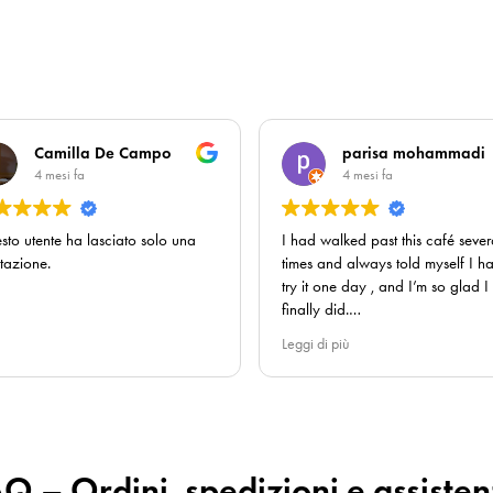
Camilla De Campo
parisa mohammadi
4 mesi fa
4 mesi fa
to utente ha lasciato solo una
I had walked past this café sever
tazione.
times and always told myself I h
try it one day , and I’m so glad I
finally did.
Leggi di più
The coffee was absolutely
outstanding, rich, smooth, and
perfectly balanced. You can real
taste the quality.
The pastries and croissants
we
Q – Ordini, spedizioni e assiste