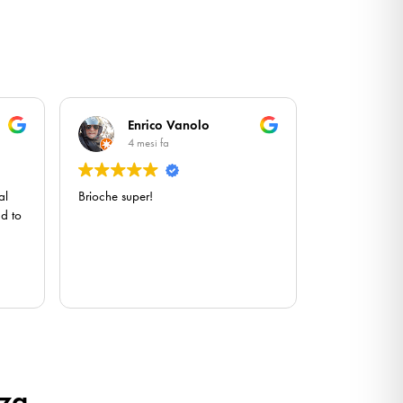
Enrico Vanolo
4 mesi fa
al
Brioche super!
ad to
ly
re
nza