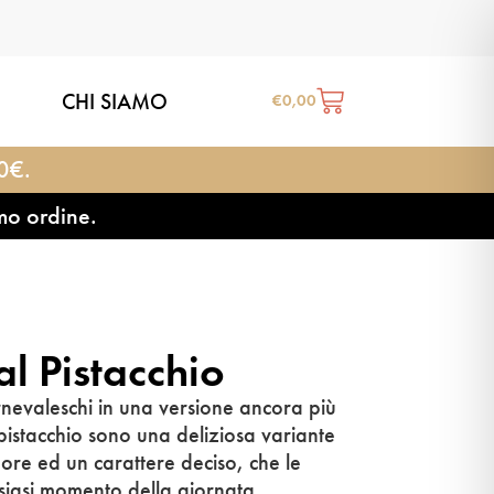
CHI SIAMO
€
0,00
20€.
mo ordine.
al Pistacchio
carnevaleschi in una versione ancora più
 pistacchio sono una deliziosa variante
ore ed un carattere deciso, che le
siasi momento della giornata.