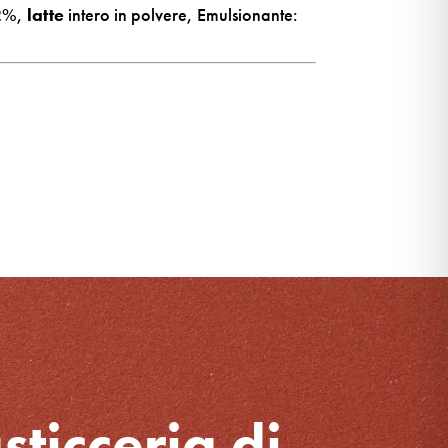
32%,
latte
intero in polvere, Emulsionante:
sticceria di