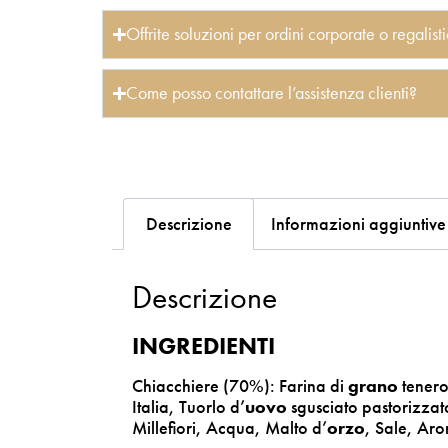
Offrite soluzioni per ordini corporate o regalis
Come posso contattare l’assistenza clienti?
Descrizione
Informazioni aggiuntive
Descrizione
INGREDIENTI
Chiacchiere (70%): Farina di
grano
tenero
Italia, Tuorlo d’
uovo
sgusciato pastorizzato
Millefiori, Acqua, Malto d’
orzo
, Sale, Aro