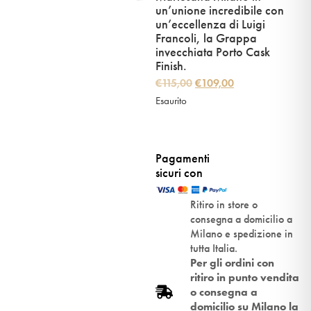
un’unione incredibile con
un’eccellenza di Luigi
Francoli, la Grappa
invecchiata Porto Cask
Finish.
€
115,00
€
109,00
Esaurito
Pagamenti
sicuri con
Ritiro in store o
consegna a domicilio a
Milano e spedizione in
tutta Italia.
Per gli ordini con
ritiro in punto vendita
o consegna a
domicilio su Milano la