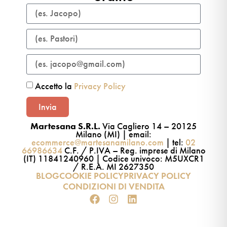
Accetto la
Privacy Policy
Invia
Martesana S.R.L.
Via Cagliero 14 – 20125
Milano (MI) | email:
ecommerce@martesanamilano.com
| tel:
02
66986634
C.F. / P.IVA – Reg. imprese di Milano
(IT) 11841240960 | Codice univoco: M5UXCR1
/ R.E.A. MI 2627350
BLOG
COOKIE POLICY
PRIVACY POLICY
CONDIZIONI DI VENDITA