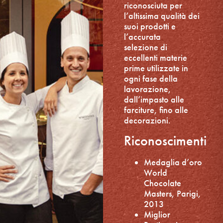
riconosciuta per
l’altissima qualità dei
suoi prodotti e
l’accurata
selezione di
eccellenti materie
prime utilizzate in
ogni fase della
lavorazione,
dall’impasto alle
farciture, fino alle
decorazioni.
Riconoscimenti
Medaglia d’oro
World
Chocolate
Masters, Parigi,
2013
Miglior