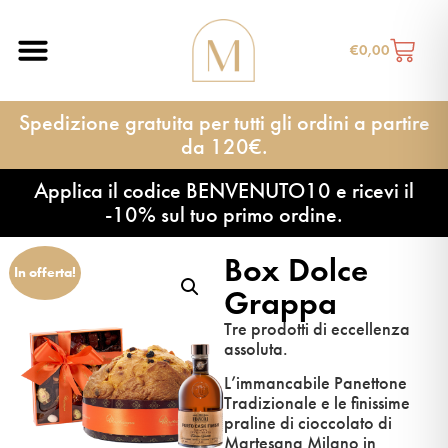
€
0,00
Spedizione gratuita per tutti gli ordini a partire
da 120€.
Applica il codice BENVENUTO10 e ricevi il
-10% sul tuo primo ordine.
Box Dolce
In offerta!
Grappa
Tre prodotti di eccellenza
assoluta.
L’immancabile Panettone
Tradizionale e le finissime
praline di cioccolato di
Martesana Milano in