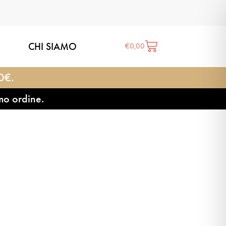
CHI SIAMO
€
0,00
20€.
mo ordine.