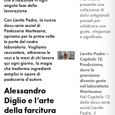
che si nasconde in ogni
presenta una
singola fase della
collezione di
lavorazione.
dolci artigianali
Con Lievito Padre, la nuova
pensati per
docu-serie social di
celebrare con
Pasticceria Martesana,
gusto, eleganza
apriamo per la prima volta
e significato.
le porte del nostro
laboratorio. Vogliamo
raccontare, attraverso le
Lievito Padre –
voci e le mani di chi lavora
Capitolo 12:
qui ogni giorno, la magia
Produzione,
che trasforma ingredienti
dove la
semplici in opere di
precisione
pasticceria d’autore.
diventa gesto
nel laboratorio
Alessandro
Martesana
Nel Capitolo 12
Diglio e l’arte
della docu-serie
social Lievito
della farcitura
Padre, il