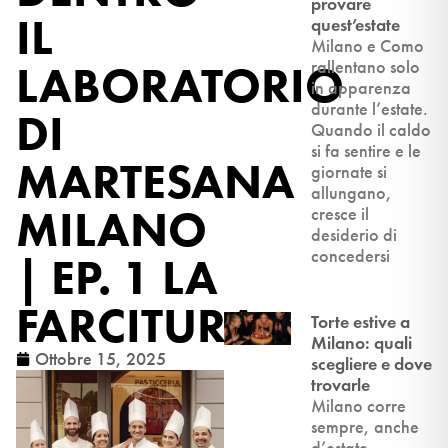
provare
IL
quest’estate
Milano e Como
LABORATORIO
rallentano solo
in apparenza
durante l’estate.
DI
Quando il caldo
si fa sentire e le
MARTESANA
giornate si
allungano,
MILANO
cresce il
desiderio di
concedersi
| EP. 1 LA
FARCITURA
Torte estive a
Milano: quali
Ottobre 15, 2025
scegliere e dove
trovarle
Milano corre
sempre, anche
d’estate,