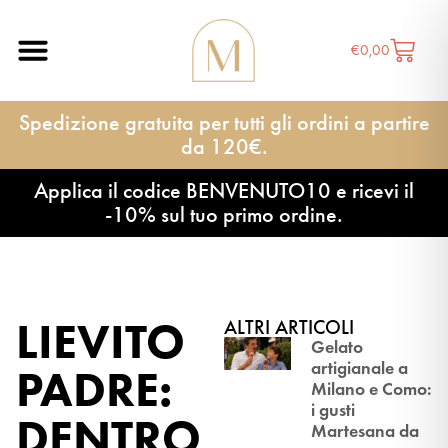
€
0,00
Spedizione gratuita per tutti gli ordini a partire
da 120€.
Applica il codice BENVENUTO10 e ricevi il
-10% sul tuo primo ordine.
LIEVITO
ALTRI ARTICOLI
Gelato
artigianale a
PADRE:
Milano e Como:
i gusti
DENTRO
Martesana da