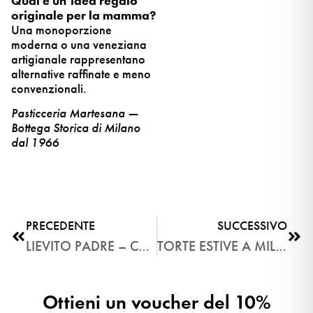
Qual è un’idea regalo
originale per la mamma?
Una monoporzione
moderna o una veneziana
artigianale rappresentano
alternative raffinate e meno
convenzionali.
Pasticceria Martesana —
Bottega Storica di Milano
dal 1966
PRECEDENTE
SUCCESSIVO
LIEVITO PADRE – CAPITOLO 12: PRODUZIONE, DOVE LA PRECISIONE DIVENTA GESTO NEL LABORATORIO MARTESANA
TORTE ESTIVE A MILANO: QUALI SCEGLIERE E DOVE TROVARLE
Ottieni un voucher del 10%