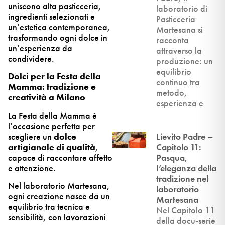
uniscono alta pasticceria,
laboratorio di
ingredienti selezionati e
Pasticceria
un’estetica contemporanea,
Martesana si
trasformando ogni dolce in
racconta
un’esperienza da
attraverso la
condividere.
produzione: un
equilibrio
Dolci per la Festa della
continuo tra
Mamma: tradizione e
metodo,
creatività a Milano
esperienza e
La Festa della Mamma è
l’occasione perfetta per
scegliere un
dolce
Lievito Padre –
artigianale di qualità
,
Capitolo 11:
capace di raccontare affetto
Pasqua,
e attenzione.
l’eleganza della
tradizione nel
Nel laboratorio Martesana,
laboratorio
ogni creazione nasce da un
Martesana
equilibrio tra tecnica e
Nel Capitolo 11
sensibilità, con lavorazioni
della docu-serie