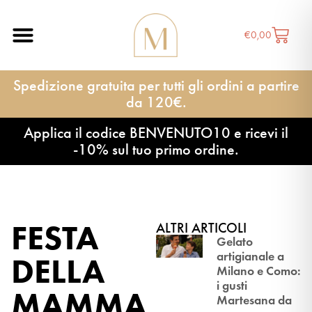
€
0,00
Spedizione gratuita per tutti gli ordini a partire
da 120€.
Applica il codice BENVENUTO10 e ricevi il
-10% sul tuo primo ordine.
FESTA
ALTRI ARTICOLI
Gelato
artigianale a
DELLA
Milano e Como:
i gusti
MAMMA
Martesana da