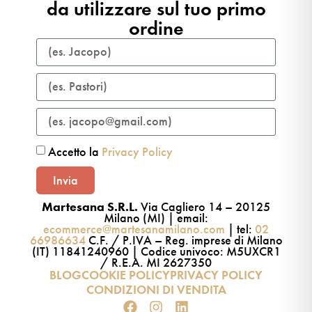
da utilizzare sul tuo primo
ordine​
Accetto la
Privacy Policy
Invia
Martesana S.R.L.
Via Cagliero 14 – 20125
Milano (MI) | email:
ecommerce@martesanamilano.com
| tel:
02
66986634
C.F. / P.IVA – Reg. imprese di Milano
(IT) 11841240960 | Codice univoco: M5UXCR1
/ R.E.A. MI 2627350
BLOG
COOKIE POLICY
PRIVACY POLICY
CONDIZIONI DI VENDITA