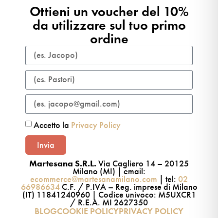
Ottieni un voucher del 10%
da utilizzare sul tuo primo
ordine​
Accetto la
Privacy Policy
Invia
Martesana S.R.L.
Via Cagliero 14 – 20125
Milano (MI) | email:
ecommerce@martesanamilano.com
| tel:
02
66986634
C.F. / P.IVA – Reg. imprese di Milano
(IT) 11841240960 | Codice univoco: M5UXCR1
/ R.E.A. MI 2627350
BLOG
COOKIE POLICY
PRIVACY POLICY