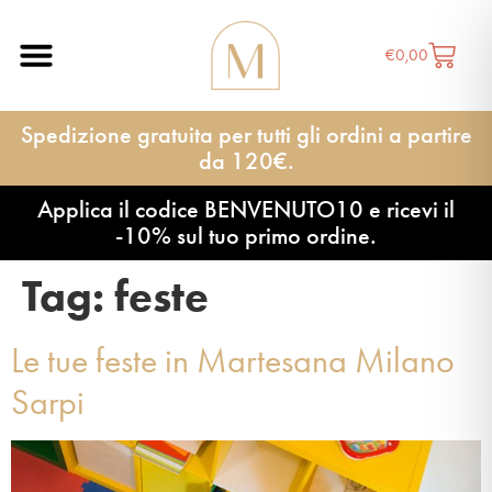
€
0,00
Spedizione gratuita per tutti gli ordini a partire
da 120€.
Applica il codice BENVENUTO10 e ricevi il
-10% sul tuo primo ordine.
Tag:
feste
Le tue feste in Martesana Milano
Sarpi