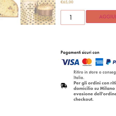
€
65,00
AGGIU
Pagamenti sicuri con
Ritiro in store o conse
Italia.
Per gli ordini con r
domicilio su Milano 
evasione dell'ordin
checkout.