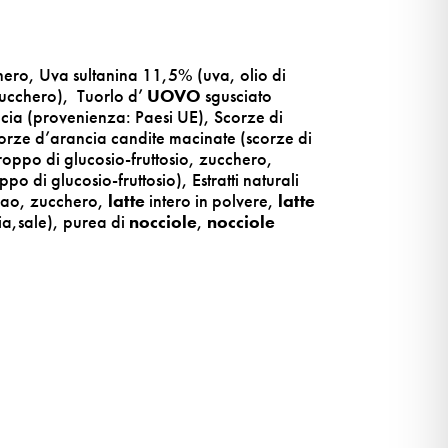
hero, Uva sultanina 11,5% (uva, olio di
zucchero), Tuorlo d’
UOVO
sgusciato
acia (provenienza: Paesi UE), Scorze di
corze d’arancia candite macinate (scorze di
iroppo di glucosio-fruttosio, zucchero,
 di glucosio-fruttosio), Estratti naturali
acao, zucchero,
latte
intero in polvere,
latte
ia,sale), purea di
nocciole
,
nocciole