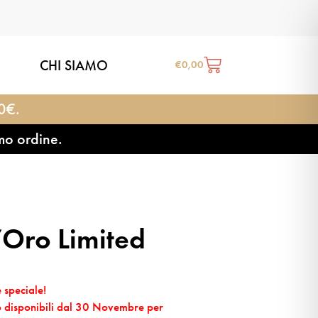
CHI SIAMO
€
0,00
20€.
mo ordine.
’Oro Limited
 speciale!
nno disponibili dal 30 Novembre per