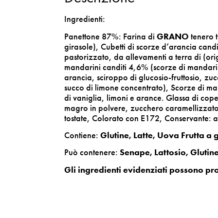
Ingredienti:
Panettone 87%: Farina di
GRANO
tenero 
girasole), Cubetti di scorze d’arancia cand
pastorizzato, da allevamenti a terra di (orig
mandarini canditi 4,6% (scorze di mandarin
arancia, sciroppo di glucosio-fruttosio, zuc
succo di limone concentrato), Scorze di mand
di vaniglia, limoni e arance. Glassa di c
magro in polvere, zucchero caramellizzato
tostate, Colorato con E172, Conservante: a
Contiene:
Glutine, Latte, Uova Frutta a 
Può contenere:
Senape, Lattosio, Glutine,
Gli ingredienti evidenziati possono pro