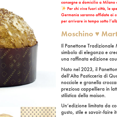
consegne a domicilio a Milano e 
Per chi vive fuori città, le s
Germania saranno affidate ai co
per arrivare in tempo sotto l’al
Moschino ♥ Mar
Il Panettone Tradizionale
simbolo di eleganza e crea
una raffinata edizione co
Nato nel 2023, il Panetton
dell’Alta Pasticceria di Q
nocciole e granella croccan
preziosa cappelliera in lat
stilistica della maison.
Un’edizione limitata da c
gusto, stile e savoir-faire i