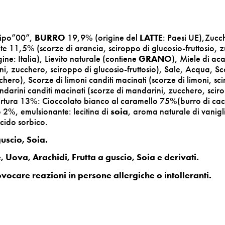
tipo”00”,
BURRO
19,9% (origine del
LATTE
: Paesi UE),Zucc
ite 11,5% (scorze di arancia, sciroppo di glucosio-fruttosio, 
ine: Italia), Lievito naturale (contiene
GRANO
), Miele di ac
i, zucchero, sciroppo di glucosio-fruttosio), Sale, Acqua, S
chero), Scorze di limoni canditi macinati (scorze di limoni, sc
arini canditi macinati (scorze di mandarini, zucchero, sciroppo
opertura 13%: Cioccolato bianco al caramello 75%(burro di c
 2%, emulsionante: lecitina di
soia
, aroma naturale di vanigl
cido sorbico.
guscio, Soia.
 Uova, Arachidi, Frutta a guscio, Soia e derivati.
vocare reazioni in persone allergiche o intolleranti.