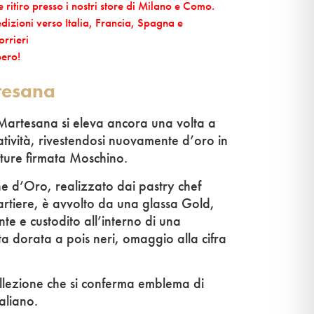
ritiro presso i nostri store di Milano e Como.
pedizioni verso Italia, Francia, Spagna e
rrieri
bero!
tesana
 Martesana si eleva ancora una volta a
tività, rivestendosi nuovamente d’oro in
uture firmata Moschino.
e d’Oro, realizzato dai pastry chef
uartiere, è avvolto da una glassa Gold,
te e custodito all’interno di una
ta dorata a pois neri, omaggio alla cifra
ollezione che si conferma emblema di
taliano.