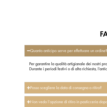
FA
Quanto anticipo serve per effettuare un ordine
Per garantire la qualità artigianale dei nostri pr
Durante i periodi festivi o di alta richiesta, l’a
Posso scegliere la data di consegna o ritiro?
Non vedo l’opzione di ritiro in pasticceria dopo 