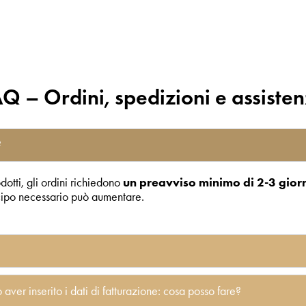
Q – Ordini, spedizioni e assiste
?
odotti, gli ordini richiedono
un preavviso minimo di 2-3 gior
nticipo necessario può aumentare.
aver inserito i dati di fatturazione: cosa posso fare?